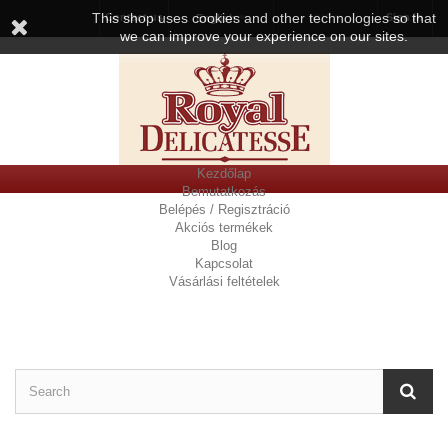
This shop uses cookies and other technologies so that
Contact us
Sign in
English
HUF
we can improve your experience on our sites.
Kezdőlap
Bemutatkozás
Belépés / Regisztráció
Akciós termékek
Blog
Kapcsolat
Vásárlási feltételek