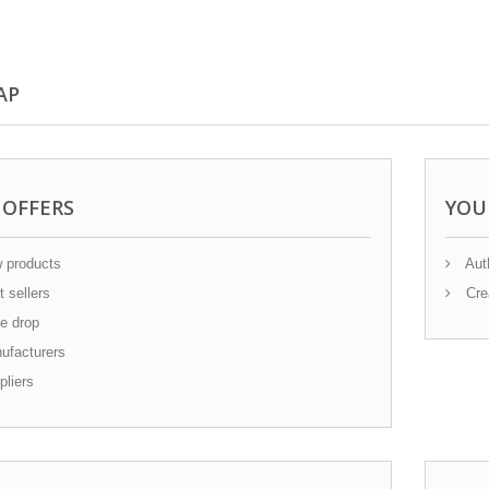
AP
 OFFERS
YOU
 products
Auth
 sellers
Cre
e drop
facturers
liers