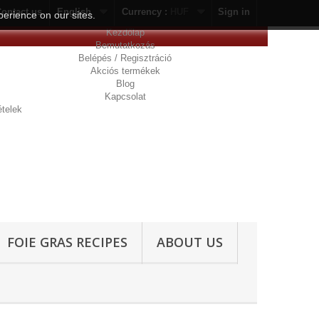
ontact us
English
Currency :
HUF
Sign in
erience on our sites.
Kezdőlap
Bemutatkozás
Belépés / Regisztráció
Akciós termékek
Blog
Kapcsolat
ételek
FOIE GRAS RECIPES
ABOUT US