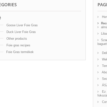
EGORIES
PAG
Ho
Rec
Goose Liver Foie Gras
almá
Duck Liver Foie Gras
Lib
Other products
Sza
baguet
Foie gras recipes
Foie Gras termékek
Del
Wel
Ter
Abo
Sec
ÁS
Ez a
fokozá
Con