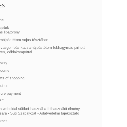
ES
me
eptek
s libatorony
amájpástétom vajas tésztában
rvasgombás kacsamájpástétom fokhagymás pirított
ten, céklakompóttal
ivery
come
ms of shopping
ut us
ure payment
ZF
 weboldal sütiket használ a felhasználói élmény
sára - Süti Szabályzat - Adatvédelmi tájékoztató
tact