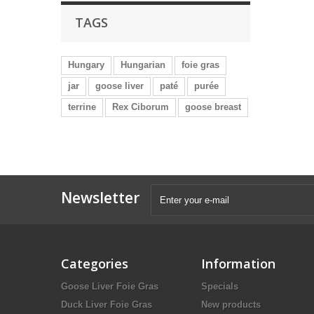
TAGS
Hungary
Hungarian
foie gras
jar
goose liver
paté
purée
terrine
Rex Ciborum
goose breast
Newsletter
Categories
Information
Goose Liver Foie Gras
Specials
Duck Liver Foie Gras
New products