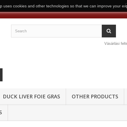
C
p uses cookies and other technologies so that we can improve your exp
Vásárlási felt
DUCK LIVER FOIE GRAS
OTHER PRODUCTS
S