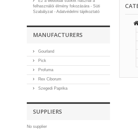
Ez a weboldal sütiket használ a
CAT
felhasználói élmény fokozására - Süti
Szabályzat - Adatvédelmi tájékoztató
MANUFACTURERS
Gourland
Pick
Profuma
Rex Ciborum
Szegedi Paprika
SUPPLIERS
No supplier